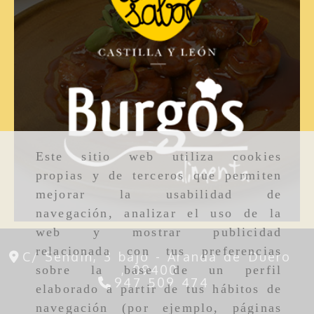
Este sitio web utiliza cookies
propias y de terceros que permiten
mejorar la usabilidad de
navegación, analizar el uso de la
web y mostrar publicidad
relacionada con tus preferencias
C/ Sendín, 3 bajo -
Aranda de Duero
,
09400
sobre la base de un perfil
947 509 474
elaborado a partir de tus hábitos de
navegación (por ejemplo, páginas