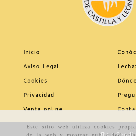
Inicio
Conóc
Aviso Legal
Lecha
Cookies
Dónde
Privacidad
Pregu
Venta online
Conta
Este sitio web utiliza cookies propi
C/ Sendí
de la web y mostrar publicidad rela