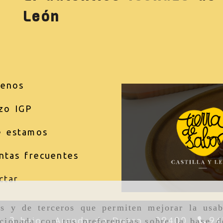
León
enos
zo IGP
 estamos
ntas frecuentes
ctar
as y de terceros que permiten mejorar la usab
n, 3 bajo -
Aranda de Duero ,
09400
94
cionada con tus preferencias sobre la base d