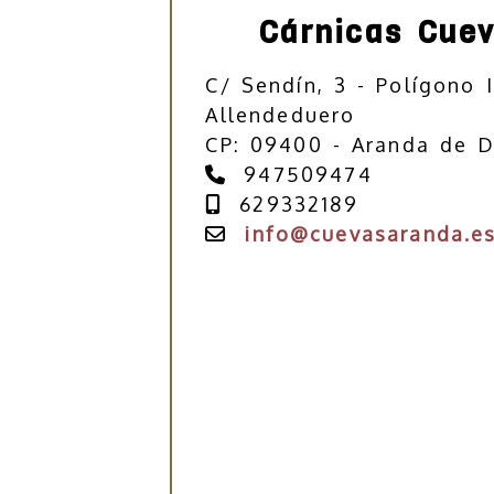
Cárnicas Cue
C/ Sendín, 3 - Polígono I
Allendeduero
CP: 09400 - Aranda de D
947509474
629332189
info
cuevasaranda.e