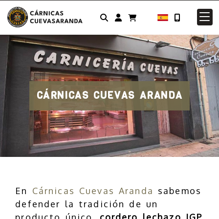
Identifícate
CÁRNICAS CUEVAS ARANDA
En
Cárnicas Cuevas Aranda
sabemos
defender la tradición de un
producto único,
cordero lechazo
IGP