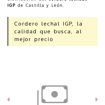
IGP
de Castilla y León.
Cordero lechal IGP, la
calidad que busca, al
mejor precio
Anterior
Si