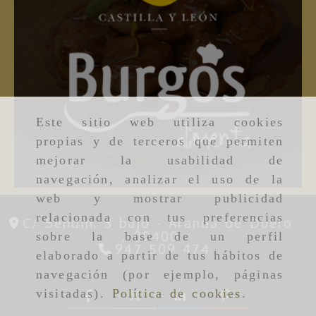
Este sitio web utiliza cookies
propias y de terceros que permiten
mejorar la usabilidad de
navegación, analizar el uso de la
web y mostrar publicidad
relacionada con tus preferencias
C/ Sendín, 3 bajo -
Aranda de Duero
,
09400
sobre la base de un perfil
947 509 474
elaborado a partir de tus hábitos de
navegación (por ejemplo, páginas
visitadas).
Política de cookies
.