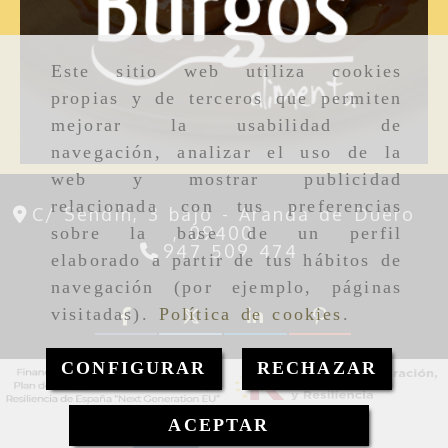
Este sitio web utiliza cookies
propias y de terceros que permiten
mejorar la usabilidad de
navegación, analizar el uso de la
web y mostrar publicidad
relacionada con tus preferencias
C/ Sendín, 3 bajo -
Aranda de Duero
,
09400
sobre la base de un perfil
947 509 474
elaborado a partir de tus hábitos de
navegación (por ejemplo, páginas
visitadas).
Política de cookies
.
CONFIGURAR
RECHAZAR
ACEPTAR