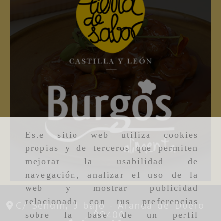
Este sitio web utiliza cookies
propias y de terceros que permiten
mejorar la usabilidad de
navegación, analizar el uso de la
web y mostrar publicidad
relacionada con tus preferencias
C/ Sendín, 3 bajo -
Aranda de Duero
,
09400
sobre la base de un perfil